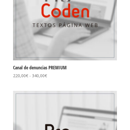
Canal de denuncias PREMIUM
Rango
220,00
€
-
340,00
€
de
precios:
desde
220,00€
hasta
340,00€