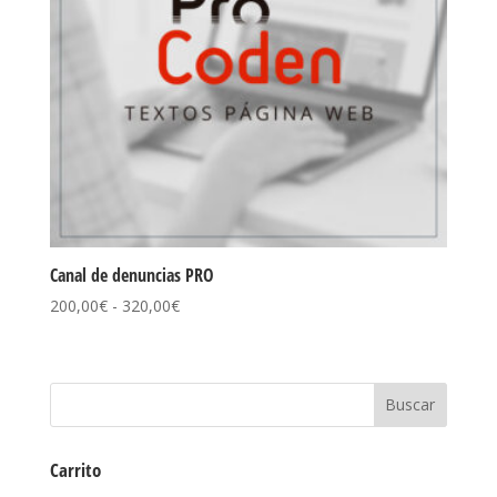
Canal de denuncias PRO
Rango
200,00
€
-
320,00
€
de
precios:
desde
200,00€
hasta
320,00€
Carrito