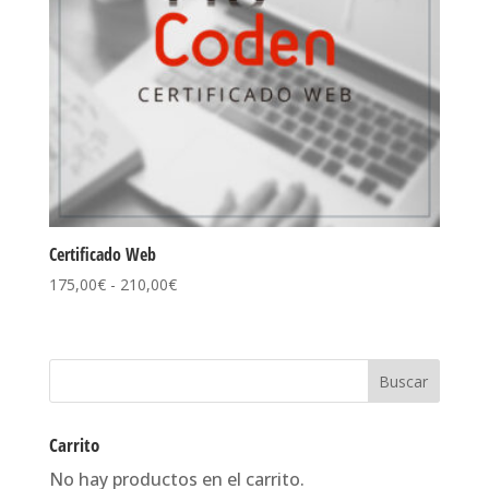
Certificado Web
Rango
175,00
€
-
210,00
€
de
precios:
desde
175,00€
hasta
210,00€
Carrito
No hay productos en el carrito.