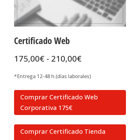
Certificado Web
Rango
175,00
€
-
210,00
€
de
precios:
*Entrega 12-48 h.(días laborales)
desde
175,00€
Comprar Certificado Web
hasta
210,00€
Corporativa 175€
Comprar Certificado Tienda