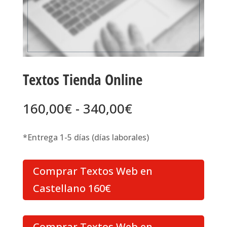
Textos Tienda Online
Rango
160,00
€
-
340,00
€
de
precios:
*Entrega 1-5 días (días laborales)
desde
160,00€
Comprar Textos Web en
hasta
340,00€
Castellano 160€
Comprar Textos Web en